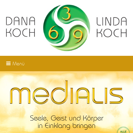
Zum
Schließen
Hauptinhalt
wechseln
Startseite
Bio- & Neurofeedback
Körperpsychotherapie
Menü
Qigong
Praxis
Seele, Geist und Körper
in Einklang bringen