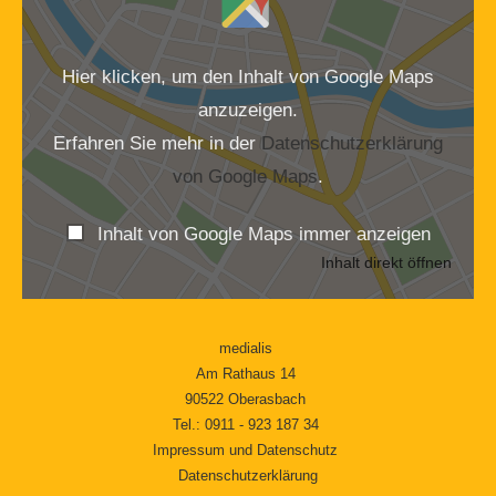
von
Google
Maps
Hier klicken, um den Inhalt von Google Maps
anzeigen
anzuzeigen.
Erfahren Sie mehr in der
Datenschutzerklärung
von Google Maps
.
Inhalt von Google Maps immer anzeigen
Inhalt direkt öffnen
medialis
Am Rathaus 14
90522 Oberasbach
Tel.:
0911 - 923 187 34
Impressum und Datenschutz
Datenschutz­erklärung